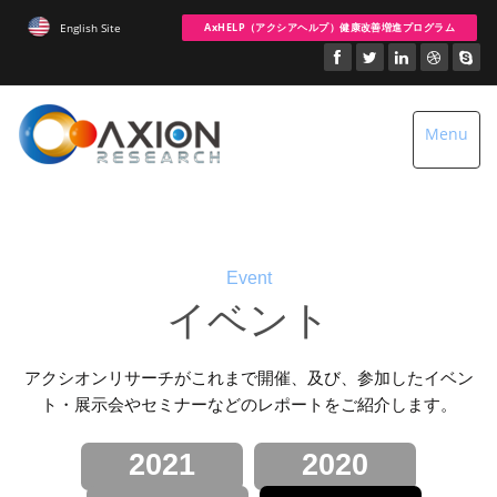
AxHELP（アクシアヘルプ）健康改善増進プログラム
English Site
Toggle
Menu
naviga
Event
イベント
アクシオンリサーチがこれまで開催、及び、参加したイベン
ト・展示会やセミナーなどのレポートをご紹介します。
2021
2020