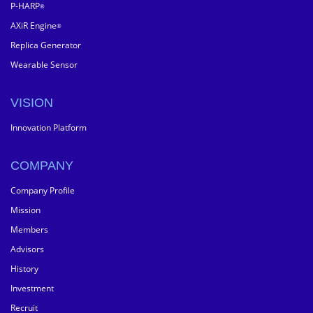
P-HARP
®
AXiR Engine
®
Replica Generator
Wearable Sensor
VISION
Innovation Platform
COMPANY
Company Profile
Mission
Members
Advisors
History
Investment
Recruit