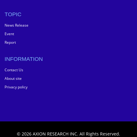
TOPIC
News Release
Event
Report
INFORMATION
Contact Us
About site
Privacy policy
©
2026
AXION RESEARCH INC. All Rights Reserved.